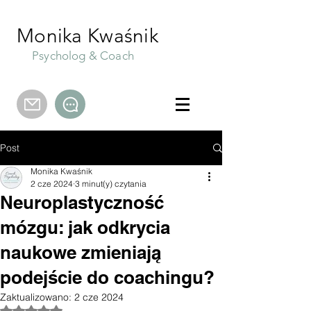
Monika Kwaśnik
Psycholog & Coach
Post
Monika Kwaśnik
2 cze 2024
3 minut(y) czytania
Neuroplastyczność
mózgu: jak odkrycia
naukowe zmieniają
podejście do coachingu?
Zaktualizowano:
2 cze 2024
Oceniono na NaN z 5 gwiazdek.