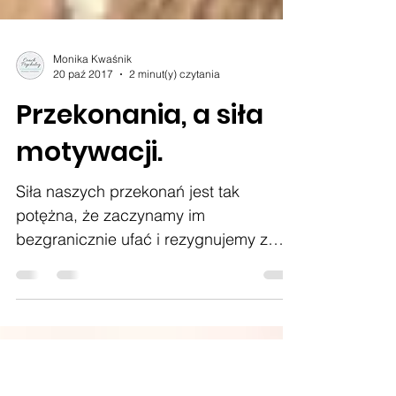
Monika Kwaśnik
20 paź 2017
2 minut(y) czytania
Przekonania, a siła
motywacji.
Siła naszych przekonań jest tak
potężna, że zaczynamy im
bezgranicznie ufać i rezygnujemy z
jakichkolwiek działań. Czekamy i nie
robimy nic.