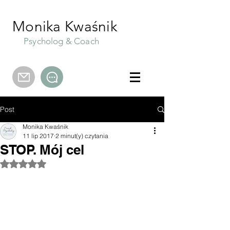
Monika Kwaśnik
Psycholog & Coach
Post
Monika Kwaśnik
11 lip 2017
2 minut(y) czytania
STOP. Mój cel
Oceniono na NaN z 5 gwiazdek.