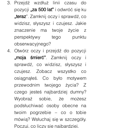
Przejdź wzdłuż linii czasu do 
pozycji 
„za 500 lat” 
i odwróć się ku 
„teraz
”. Zamknij oczy i sprawdź, co 
widzisz, słyszysz i czujesz. Jakie 
znaczenie ma twoje życie z 
perspektywy tego punktu 
obserwacyjnego?  
Otwórz oczy i przejdź do pozycji 
„moja śmierć”
. Zamknij oczy i 
sprawdź, co widzisz, słyszysz i 
czujesz. Zobacz wszystko co 
osiągnąłeś. Co było motywem 
przewodnim twojego życia? Z 
czego jesteś najbardziej dumny? 
Wyobraź sobie, że możesz 
podsłuchiwać osoby obecne na 
twoim pogrzebie – co o tobie 
mówią? Wsłuchaj się w szczegóły. 
Poczuj, co liczy się najbardziej.  