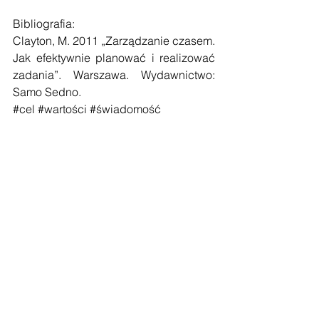
Bibliografia:
Clayton, M. 2011 „Zarządzanie czasem. 
Jak efektywnie planować i realizować 
zadania”. Warszawa. Wydawnictwo: 
Samo Sedno.
#cel
#wartości
#świadomość
#motywacja
#coachingindywidualny
#coachinggrupowy
#rozwójosobisty
#coach
#pracanadsobą
#szkolenia
Zobacz wszystkie
Ostatnie posty