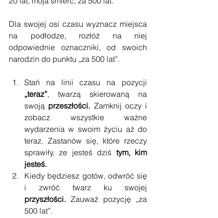
20 lat, moja śmierć, za 500 lat.
Dla swojej osi czasu wyznacz miejsca 
na podłodze, rozłóż na niej 
odpowiednie oznaczniki, od swoich 
narodzin do punktu „za 500 lat”.
Stań na linii czasu na pozycji 
„teraz”
, twarzą skierowaną na 
swoją 
przeszłości.
 Zamknij oczy i 
zobacz wszystkie ważne 
wydarzenia w swoim życiu aż do 
teraz. Zastanów się, które rzeczy 
sprawiły, ze jesteś dziś 
tym, kim 
jesteś.
Kiedy będziesz gotów, odwróć się 
i zwróć twarz ku swojej 
przyszłości.
 Zauważ pozycję „za 
500 lat”.  