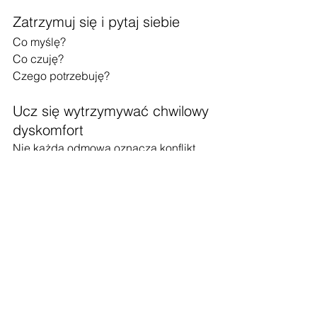
Zatrzymuj się i pytaj siebie
Co myślę?
Co czuję?
Czego potrzebuję?
Ucz się wytrzymywać chwilowy 
dyskomfort
Nie każda odmowa oznacza konflikt.
Nie każde niezadowolenie drugiej 
osoby oznacza, że zrobiłaś coś złego.
Traktuj opinie innych jak 
informacje
Ludzie mają prawo do własnego 
zdania.
Ty również.
Nie musisz zgadzać się ze wszystkimi, 