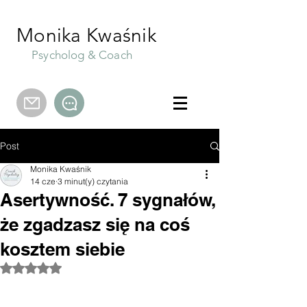
Monika Kwaśnik
Psycholog & Coach
Post
Monika Kwaśnik
14 cze
3 minut(y) czytania
Asertywność. 7 sygnałów,
że zgadzasz się na coś
kosztem siebie
Oceniono na NaN z 5 gwiazdek.